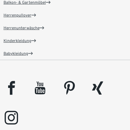
Balkon- & Gartenmöbel
Herrenpullover
Herrenunterwäsche
Kinderkleidung
Babykleidung
facebook
youtube
pinterest
xing
instagram