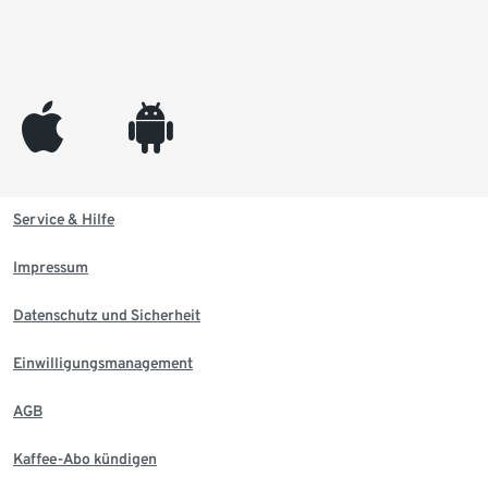
appleinc
android
Service & Hilfe
Impressum
Datenschutz und Sicherheit
Einwilligungsmanagement
AGB
Kaffee-Abo kündigen