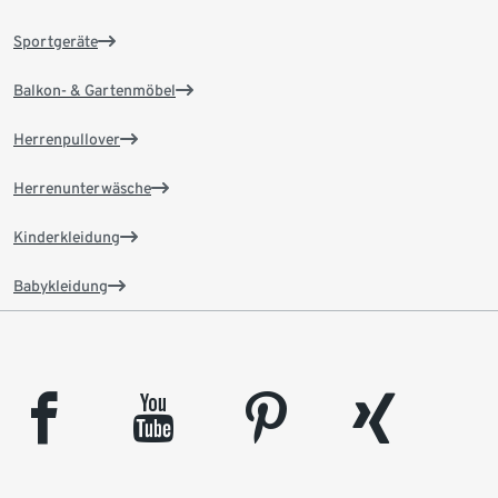
Sportgeräte
Balkon- & Gartenmöbel
Herrenpullover
Herrenunterwäsche
Kinderkleidung
Babykleidung
facebook
youtube
pinterest
xing