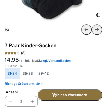
1/2
7 Paar Kinder-Socken
(8)
14.95
inkl. MwSt.
zzgl. Versandkosten
CHF
CHF/Paar
2.14
31-34
35-38
39-42
Richtige Grösse ermitteln
Anzahl
In den Warenkorb