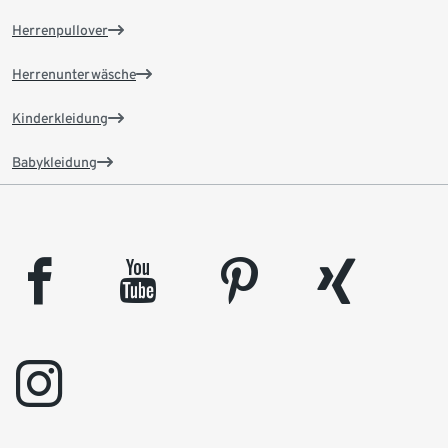
Herrenpullover
Herrenunterwäsche
Kinderkleidung
Babykleidung
facebook
youtube
pinterest
xing
instagram