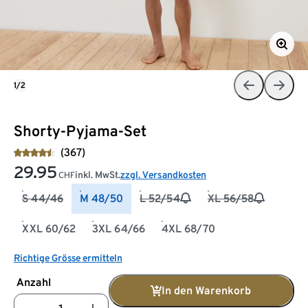
1/2
Shorty-Pyjama-Set
(367)
29.95
inkl. MwSt.
zzgl. Versandkosten
CHF
S 44/46
M 48/50
L 52/54
XL 56/58
XXL 60/62
3XL 64/66
4XL 68/70
Richtige Grösse ermitteln
Anzahl
In den Warenkorb