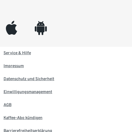
appleinc
android
Service & Hilfe
Impressum
Datenschutz und Sicherheit
Einwilligungsmanagement
AGB
Kaffee-Abo kündigen
Barrierefreiheitserklärung