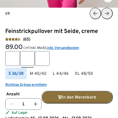
1/5
Feinstrickpullover mit Seide, creme
(65)
89.00
inkl. MwSt.
inkl. Versandkosten
CHF
S 36/38
M 40/42
L 44/46
XL 48/50
Richtige Grösse ermitteln
Anzahl
In den Warenkorb
Auf Lager