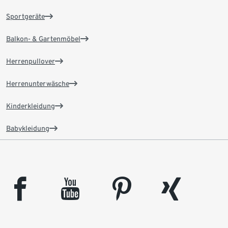
Sportgeräte
Balkon- & Gartenmöbel
Herrenpullover
Herrenunterwäsche
Kinderkleidung
Babykleidung
facebook
youtube
pinterest
xing