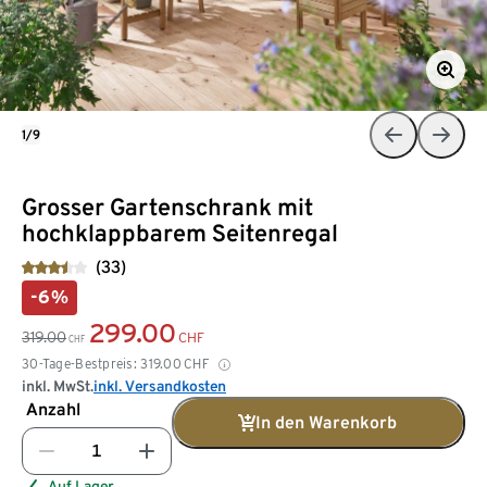
1/9
Grosser Gartenschrank mit
hochklappbarem Seitenregal
(33)
-6%
299.00
319.00
CHF
CHF
30-Tage-Bestpreis:
319.00
CHF
inkl. MwSt.
inkl. Versandkosten
Anzahl
In den Warenkorb
Auf Lager