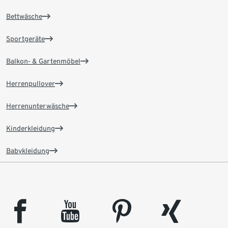
Bettwäsche
Sportgeräte
Balkon- & Gartenmöbel
Herrenpullover
Herrenunterwäsche
Kinderkleidung
Babykleidung
facebook
youtube
pinterest
xing