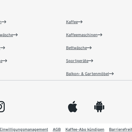
n
Kaffee
wäsche
Kaffeemaschinen
n
Bettwäsche
e
Sportgeräte
Balkon- & Gartenmöbel
gram
appleinc
android
Einwilligungsmanagement
AGB
Kaffee-Abo kündigen
Barrierefrei