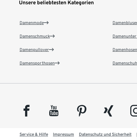
Unsere beliebtesten Kategorien
Damenmode
Damenbluse
Damenschmuck
Damenunter
Damenpullover
Damenhose
Damensporthosen
Damenschuh
facebook
youtube
pinterest
xing
insta
Service & Hilfe
Impressum
Datenschutz und Sicherheit