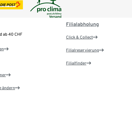
Filialabholung
nd ab 40 CHF
Click & Collect
en
Filialreservierung
Filialfinder
ner
e ändern