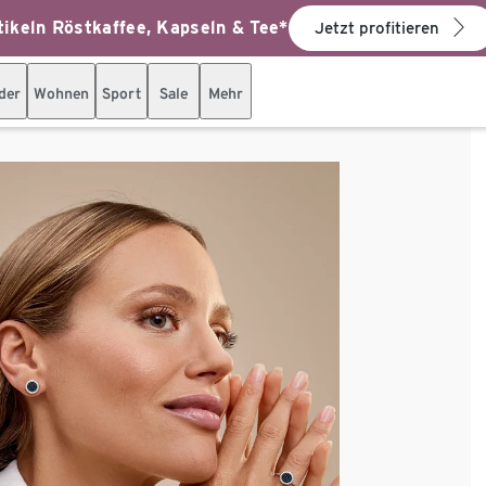
ikeln Röstkaffee, Kapseln & Tee*
Jetzt profitieren
der
Wohnen
Sport
Sale
Mehr