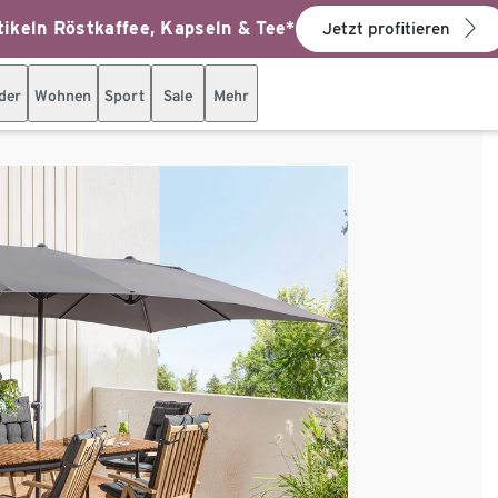
ikeln Röstkaffee, Kapseln & Tee*
Jetzt profitieren
der
Wohnen
Sport
Sale
Mehr