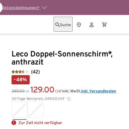
Aktionsbedingungen*
Suche
Leco Doppel-Sonnenschirm*,
anthrazit
(42)
-48%
129.00
249.00
inkl. MwSt.
inkl. Versandkosten
CHF
CHF
30-Tage-Bestpreis:
249.00
CHF
Zur Zeit nicht verfügbar