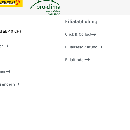
Filialabholung
nd ab 40 CHF
Click & Collect
en
Filialreservierung
Filialfinder
ner
e ändern