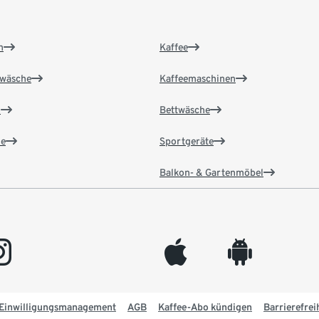
n
Kaffee
wäsche
Kaffeemaschinen
n
Bettwäsche
e
Sportgeräte
Balkon- & Gartenmöbel
gram
appleinc
android
Einwilligungsmanagement
AGB
Kaffee-Abo kündigen
Barrierefrei