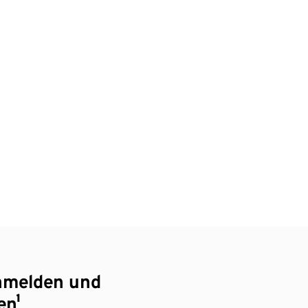
nmelden und
en¹