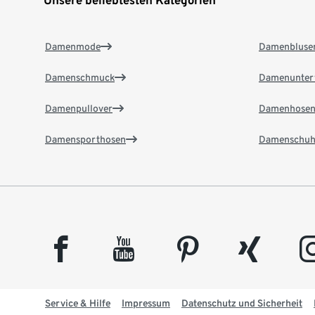
Unsere beliebtesten Kategorien
Damenmode
Damenbluse
Damenschmuck
Damenunter
Damenpullover
Damenhose
Damensporthosen
Damenschuh
facebook
youtube
pinterest
xing
insta
Service & Hilfe
Impressum
Datenschutz und Sicherheit