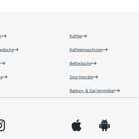
n
Kaffee
wäsche
Kaffeemaschinen
n
Bettwäsche
e
Sportgeräte
Balkon- & Gartenmöbel
gram
appleinc
android