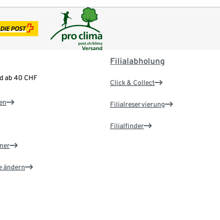
Filialabholung
nd ab 40 CHF
Click & Collect
en
Filialreservierung
Filialfinder
ner
e ändern