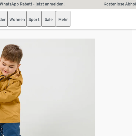
WhatsApp Rabatt - jetzt anmelden!
Kostenlose Abhol
der
Wohnen
Sport
Sale
Mehr