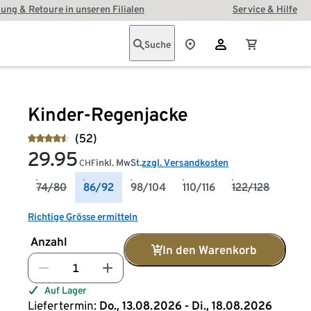
ung & Retoure in unseren Filialen
Service & Hilfe
Suche
Kinder-Regenjacke
(52)
29.95
inkl. MwSt.
zzgl. Versandkosten
CHF
74/80
86/92
98/104
110/116
122/128
Richtige Grösse ermitteln
Anzahl
In den Warenkorb
Auf Lager
Liefertermin:
Do., 13.08.2026 - Di., 18.08.2026