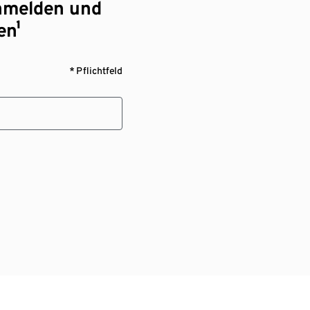
nmelden und
en¹
* Pflichtfeld