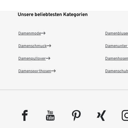
Unsere beliebtesten Kategorien
Damenmode
Damenbluse
Damenschmuck
Damenunter
Damenpullover
Damenhose
Damensporthosen
Damenschuh
facebook
youtube
pinterest
xing
insta