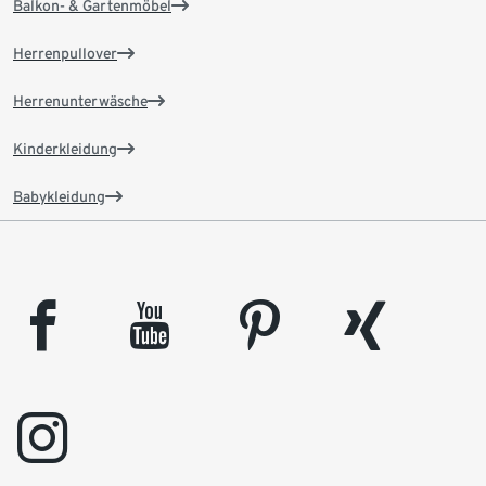
Balkon- & Gartenmöbel
Herrenpullover
Herrenunterwäsche
Kinderkleidung
Babykleidung
facebook
youtube
pinterest
xing
instagram