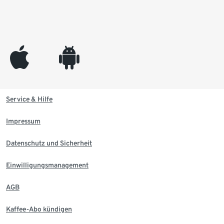
appleinc
android
Service & Hilfe
Impressum
Datenschutz und Sicherheit
Einwilligungsmanagement
AGB
Kaffee-Abo kündigen