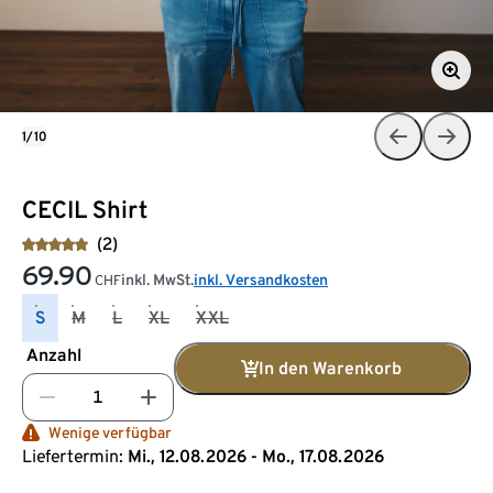
1/10
CECIL Shirt
(2)
69.90
inkl. MwSt.
inkl. Versandkosten
CHF
S
M
L
XL
XXL
Anzahl
In den Warenkorb
Wenige verfügbar
Liefertermin:
Mi., 12.08.2026 - Mo., 17.08.2026