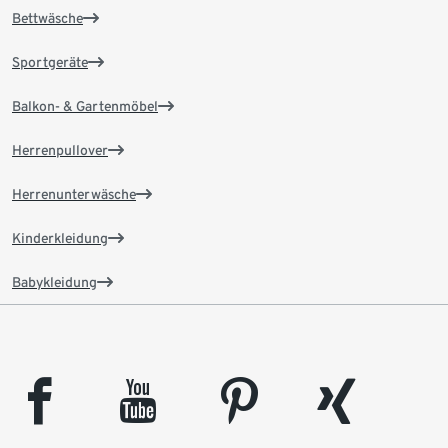
Bettwäsche
Sportgeräte
Balkon- & Gartenmöbel
Herrenpullover
Herrenunterwäsche
Kinderkleidung
Babykleidung
facebook
youtube
pinterest
xing