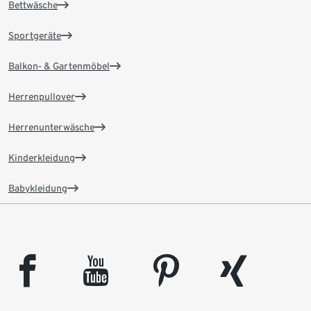
Bettwäsche
Sportgeräte
Balkon- & Gartenmöbel
Herrenpullover
Herrenunterwäsche
Kinderkleidung
Babykleidung
facebook
youtube
pinterest
xing