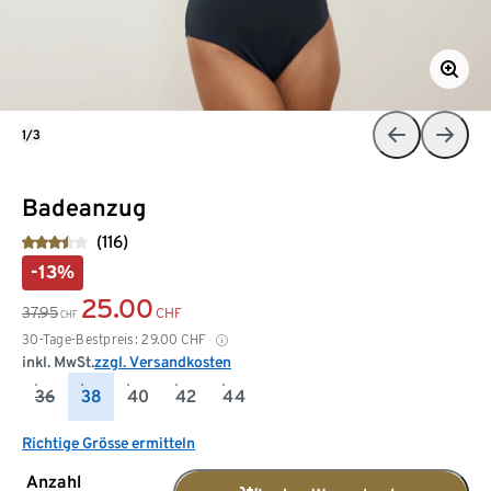
1/3
Badeanzug
(116)
-13%
25.00
37.95
CHF
CHF
30-Tage-Bestpreis:
29.00
CHF
inkl. MwSt.
zzgl. Versandkosten
36
38
40
42
44
Richtige Grösse ermitteln
Anzahl