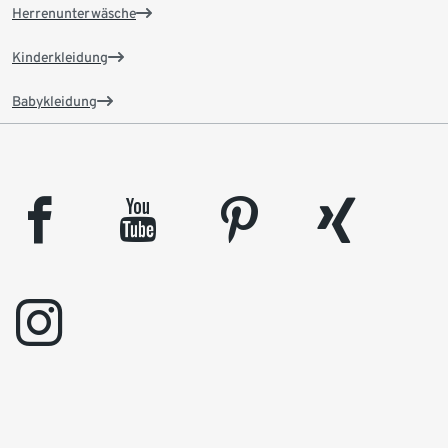
Herrenunterwäsche
Kinderkleidung
Babykleidung
facebook
youtube
pinterest
xing
instagram