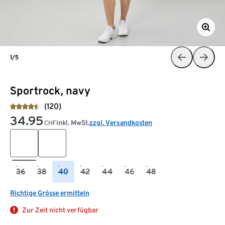
1/5
Sportrock, navy
(120)
34.95
inkl. MwSt.
zzgl. Versandkosten
CHF
36
38
40
42
44
46
48
Richtige Grösse ermitteln
Zur Zeit nicht verfügbar