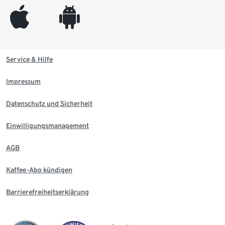
appleinc
android
Service & Hilfe
Impressum
Datenschutz und Sicherheit
Einwilligungsmanagement
AGB
Kaffee-Abo kündigen
Barrierefreiheitserklärung