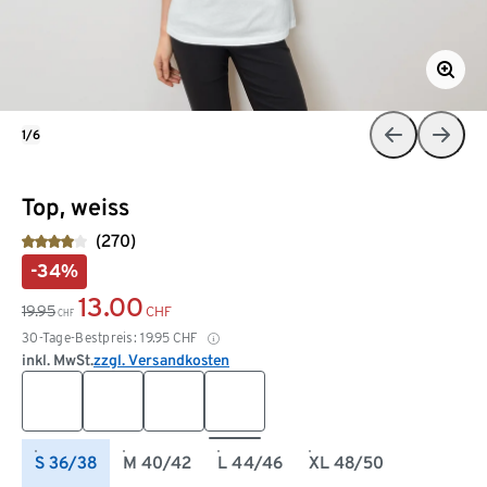
1/6
Top, weiss
(270)
-34%
13.00
19.95
CHF
CHF
30-Tage-Bestpreis:
19.95
CHF
inkl. MwSt.
zzgl. Versandkosten
S 36/38
M 40/42
L 44/46
XL 48/50