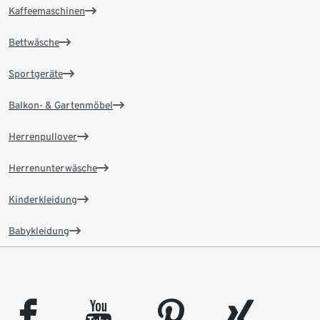
Kaffeemaschinen
Bettwäsche
Sportgeräte
Balkon- & Gartenmöbel
Herrenpullover
Herrenunterwäsche
Kinderkleidung
Babykleidung
facebook
youtube
pinterest
xing