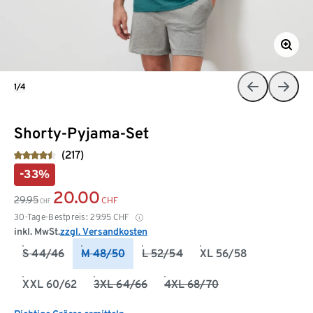
1/4
Shorty-Pyjama-Set
(217)
-33%
20.00
29.95
CHF
CHF
30-Tage-Bestpreis:
29.95
CHF
inkl. MwSt.
zzgl. Versandkosten
S 44/46
M 48/50
L 52/54
XL 56/58
XXL 60/62
3XL 64/66
4XL 68/70