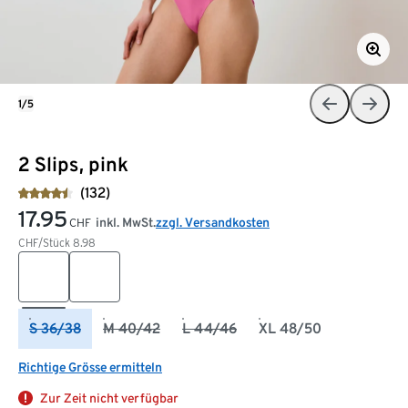
1/5
2 Slips, pink
(132)
17.95
inkl. MwSt.
zzgl. Versandkosten
CHF
CHF/Stück
8.98
S 36/38
M 40/42
L 44/46
XL 48/50
Richtige Grösse ermitteln
Zur Zeit nicht verfügbar