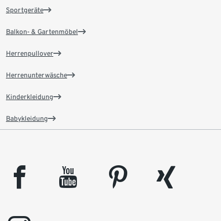
Sportgeräte
Balkon- & Gartenmöbel
Herrenpullover
Herrenunterwäsche
Kinderkleidung
Babykleidung
facebook
youtube
pinterest
xing