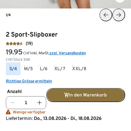
1/4
2 Sport-Slipboxer
(19)
19.95
inkl. MwSt.
zzgl. Versandkosten
CHF
CHF/Stück
9.98
S/4
M/5
L/6
XL/7
XXL/8
Richtige Grösse ermitteln
Anzahl
In den Warenkorb
Wenige verfügbar
Liefertermin:
Do., 13.08.2026 - Di., 18.08.2026