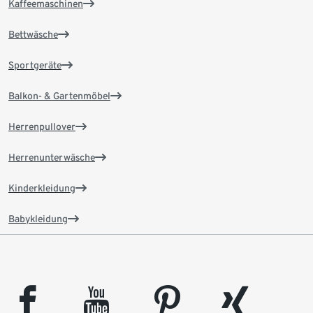
Kaffeemaschinen
Bettwäsche
Sportgeräte
Balkon- & Gartenmöbel
Herrenpullover
Herrenunterwäsche
Kinderkleidung
Babykleidung
facebook
youtube
pinterest
xing