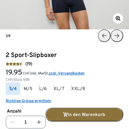
1/4
2 Sport-Slipboxer
(19)
19.95
inkl. MwSt.
zzgl. Versandkosten
CHF
CHF/Stück
9.98
S/4
M/5
L/6
XL/7
XXL/8
Richtige Grösse ermitteln
Anzahl
In den Warenkorb