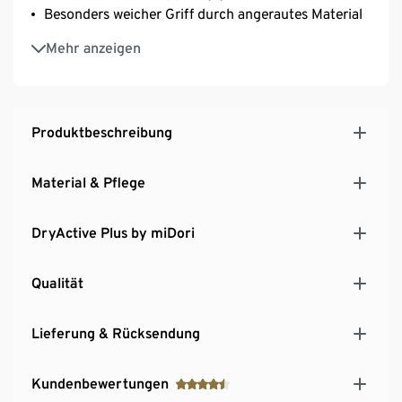
Besonders weicher Griff durch angerautes Material
Elastische Flatlocknähte auf Vorder- und Rückseite
Mehr anzeigen
– kein Scheuern
Mit Markenelasthan: formbeständig, perfekter Sitz,
hoher Tragekomfort
Produktbeschreibung
Material & Pflege
DryActive Plus by miDori
Qualität
Lieferung & Rücksendung
Kundenbewertungen