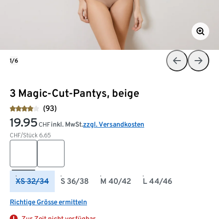
1/6
3 Magic-Cut-Pantys, beige
(93)
19.95
inkl. MwSt.
zzgl. Versandkosten
CHF
CHF/Stück
6.65
XS 32/34
S 36/38
M 40/42
L 44/46
Richtige Grösse ermitteln
Zur Zeit nicht verfügbar