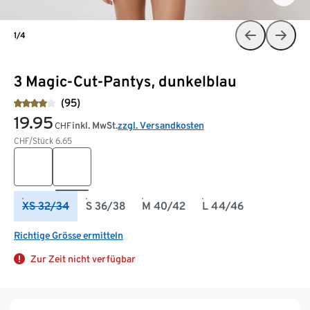
1/4
3 Magic-Cut-Pantys, dunkelblau
(95)
19.95
inkl. MwSt.
zzgl. Versandkosten
CHF
CHF/Stück
6.65
XS 32/34
S 36/38
M 40/42
L 44/46
Richtige Grösse ermitteln
Zur Zeit nicht verfügbar