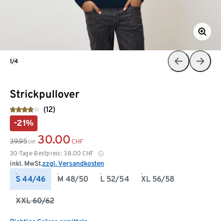
1/4
Strickpullover
(12)
-21%
30.00
39.95
CHF
CHF
30-Tage-Bestpreis:
38.00
CHF
inkl. MwSt.
zzgl. Versandkosten
S 44/46
M 48/50
L 52/54
XL 56/58
XXL 60/62