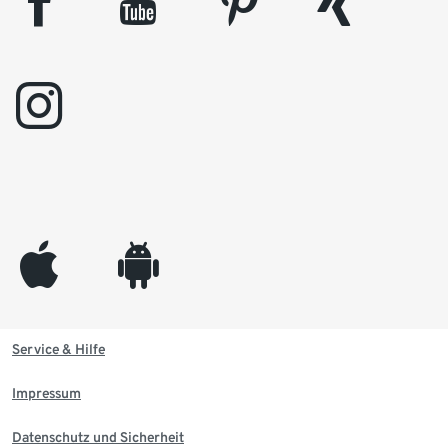
facebook
youtube
pinterest
xing
instagram
appleinc
android
Service & Hilfe
Impressum
Datenschutz und Sicherheit