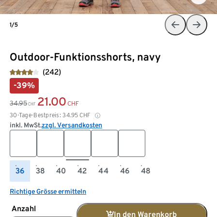
1/5
Outdoor-Funktionsshorts, navy
(242)
-39%
21.00
34.95
CHF
CHF
30-Tage-Bestpreis:
34.95
CHF
inkl. MwSt.
zzgl. Versandkosten
36
38
40
42
44
46
48
Richtige Grösse ermitteln
Anzahl
In den Warenkorb