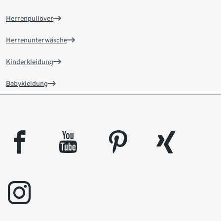
Herrenpullover
Herrenunterwäsche
Kinderkleidung
Babykleidung
facebook
youtube
pinterest
xing
instagram