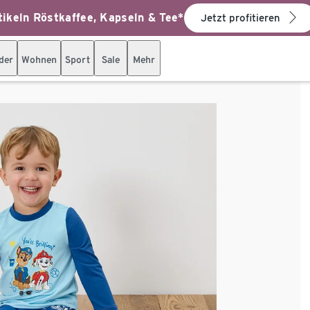
ikeln Röstkaffee, Kapseln & Tee*
Jetzt profitieren
der
Wohnen
Sport
Sale
Mehr