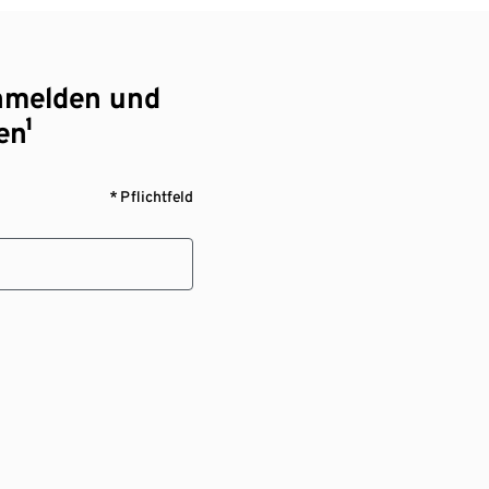
nmelden und
en¹
* Pflichtfeld