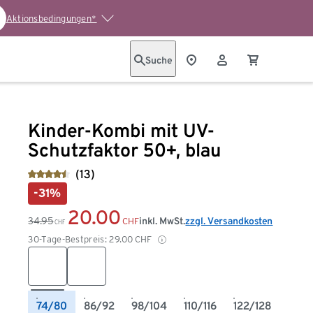
Aktionsbedingungen*
Suche
Kinder-Kombi mit UV-
Schutzfaktor 50+, blau
(13)
-31%
20.00
34.95
inkl. MwSt.
zzgl. Versandkosten
CHF
CHF
30-Tage-Bestpreis:
29.00
CHF
74/80
86/92
98/104
110/116
122/128