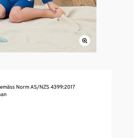
 gemäss Norm AS/NZS 4399:2017
han
, hoher Tragekomfort