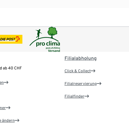
Filialabholung
nd ab 40 CHF
Click & Collect
en
Filialreservierung
Filialfinder
ner
e ändern