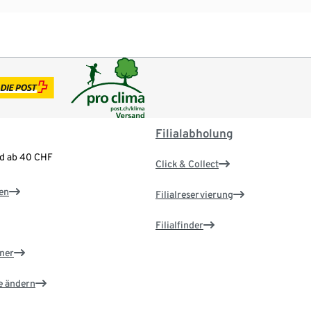
Filialabholung
nd ab 40 CHF
Click & Collect
en
Filialreservierung
Filialfinder
ner
e ändern