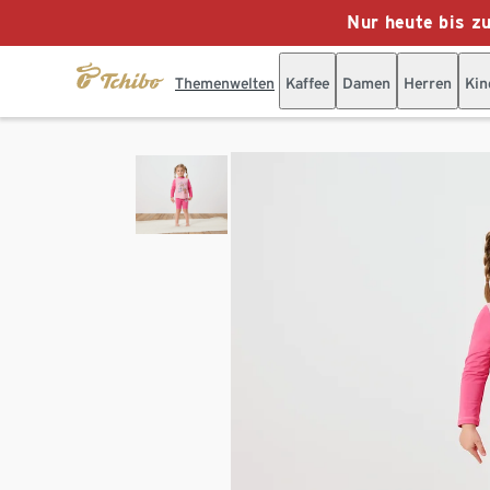
Nur heute bis z
Themenwelten
Kaffee
Damen
Herren
Kin