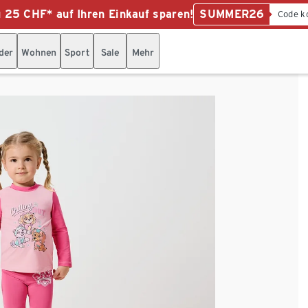
u 25 CHF* auf Ihren Einkauf sparen!
SUMMER26
Code k
der
Wohnen
Sport
Sale
Mehr