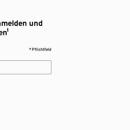
nmelden und
en¹
* Pflichtfeld