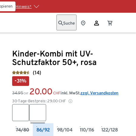
opieren
Hinweis*
Suche
Kinder-Kombi mit UV-
Schutzfaktor 50+, rosa
(14)
-31%
20.00
34.95
inkl. MwSt.
zzgl. Versandkosten
CHF
CHF
30-Tage-Bestpreis:
29.00
CHF
74/80
86/92
98/104
110/116
122/128