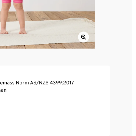
 gemäss Norm AS/NZS 4399:2017
han
, hoher Tragekomfort