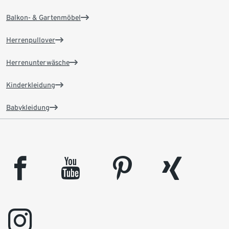
Balkon- & Gartenmöbel
Herrenpullover
Herrenunterwäsche
Kinderkleidung
Babykleidung
facebook
youtube
pinterest
xing
instagram