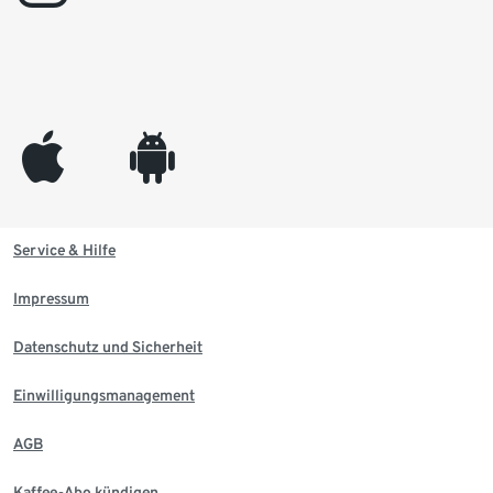
appleinc
android
Service & Hilfe
Impressum
Datenschutz und Sicherheit
Einwilligungsmanagement
AGB
Kaffee-Abo kündigen