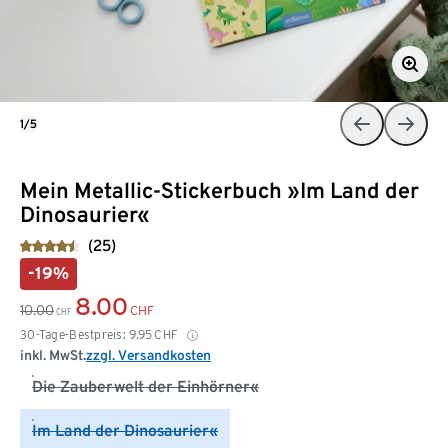
1/5
Mein Metallic-Stickerbuch »Im Land der
Dinosaurier«
(25)
-19%
8.00
10.00
CHF
CHF
30-Tage-Bestpreis:
9.95
CHF
inkl. MwSt.
zzgl. Versandkosten
Die Zauberwelt der Einhörner«
Im Land der Dinosaurier«