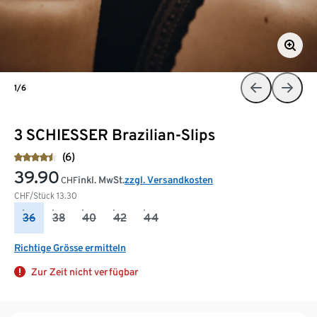
1/6
3 SCHIESSER Brazilian-Slips
(6)
39.90
inkl. MwSt.
zzgl. Versandkosten
CHF
CHF/Stück
13.30
36
38
40
42
44
Richtige Grösse ermitteln
Zur Zeit nicht verfügbar