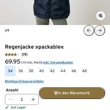
1/9
Regenjacke »packable«
(19)
69.95
inkl. MwSt.
inkl. Versandkosten
CHF
34
36
38
40
42
44
46
48
Richtige Grösse ermitteln
Anzahl
In den Warenkorb
Auf Lager