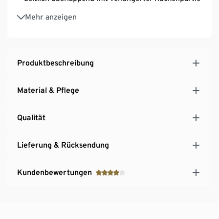
Hochschliessender Kragen
Mehr anzeigen
Frontreissverschluss
2 seitliche Eingrifftaschen
Ärmelabschluss mit Klettverschluss zur
Weitenregulierung
Produktbeschreibung
Schmutzabweisend durch evoPel-Imprägnierung
Material & Pflege
Qualität
Lieferung & Rücksendung
Kundenbewertungen