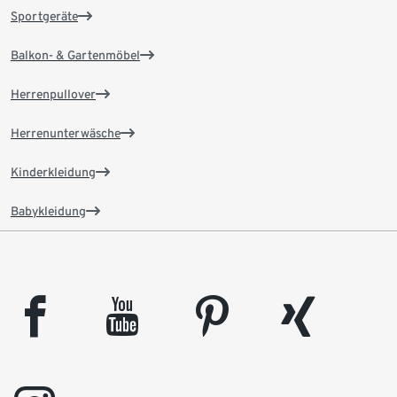
Sportgeräte
Balkon- & Gartenmöbel
Herrenpullover
Herrenunterwäsche
Kinderkleidung
Babykleidung
facebook
youtube
pinterest
xing