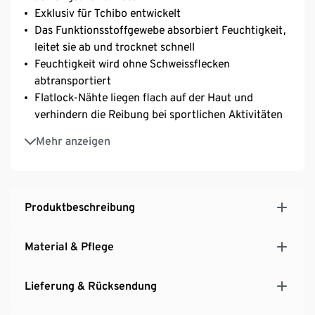
Exklusiv für Tchibo entwickelt
Das Funktionsstoffgewebe absorbiert Feuchtigkeit,
leitet sie ab und trocknet schnell
Feuchtigkeit wird ohne Schweissflecken
abtransportiert
Flatlock-Nähte liegen flach auf der Haut und
verhindern die Reibung bei sportlichen Aktivitäten
Der V-Ausschnitt betont das Dekolleté und sorgt für
Mehr anzeigen
einen femininen Look
Hochfunktionales Shirt mit optimaler
Bewegungsfreiheit, auch für Freizeit und Alltag
geeignet
Produktbeschreibung
Reflektierende Prints für erhöhte Sichtbarkeit
Material & Pflege
Lieferung & Rücksendung