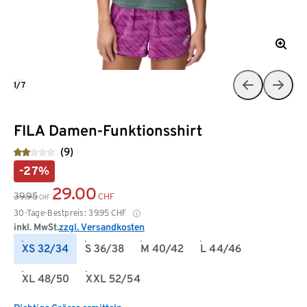
1/7
FILA Damen-Funktionsshirt
(9)
-27%
29.00
39.95
CHF
CHF
30-Tage-Bestpreis:
39.95
CHF
inkl. MwSt.
zzgl. Versandkosten
XS 32/34
S 36/38
M 40/42
L 44/46
XL 48/50
XXL 52/54