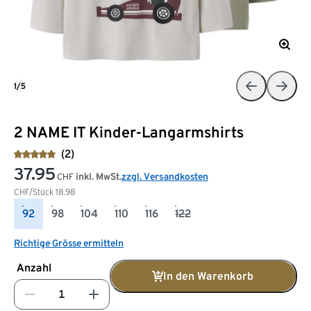
1/5
2 NAME IT Kinder-Langarmshirts
(2)
37.95
inkl. MwSt.
zzgl. Versandkosten
CHF
CHF/Stück
18.98
92
98
104
110
116
122
Richtige Grösse ermitteln
Anzahl
In den Warenkorb