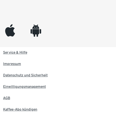
appleinc
android
Service & Hilfe
Impressum
Datenschutz und Sicherheit
Einwilligungsmanagement
AGB
Kaffee-Abo kündigen