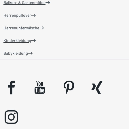
Balkon- & Gartenmöbel
Herrenpullover
Herrenunterwäsche
Kinderkleidung
Babykleidung
facebook
youtube
pinterest
xing
instagram