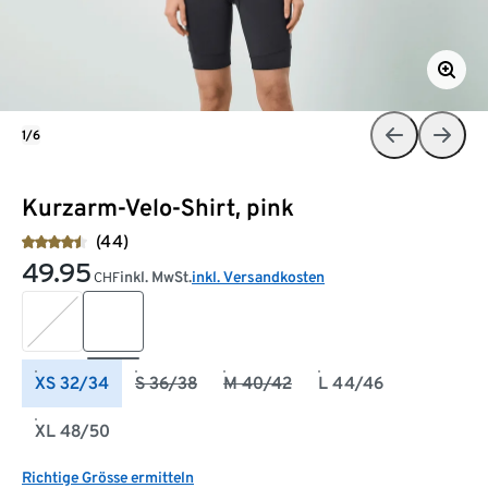
1/6
Kurzarm-Velo-Shirt, pink
(44)
49.95
inkl. MwSt.
inkl. Versandkosten
CHF
XS 32/34
S 36/38
M 40/42
L 44/46
XL 48/50
Richtige Grösse ermitteln