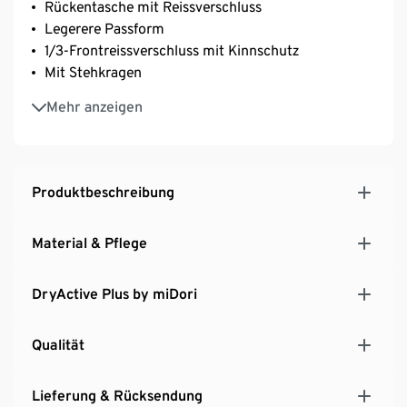
Rückentasche mit Reissverschluss
Legerere Passform
1/3-Frontreissverschluss mit Kinnschutz
Mit Stehkragen
Verlängerter Rücken und abgerundeter Saum
Mehr anzeigen
Softes, elastisches Material mit der Faser Creora® –
für optimale Bewegungsfreiheit
Produktbeschreibung
Material & Pflege
DryActive Plus by miDori
Qualität
Lieferung & Rücksendung