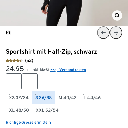
1/8
Sportshirt mit Half-Zip, schwarz
(52)
24.95
inkl. MwSt.
zzgl. Versandkosten
CHF
XS 32/34
S 36/38
M 40/42
L 44/46
XL 48/50
XXL 52/54
Richtige Grösse ermitteln