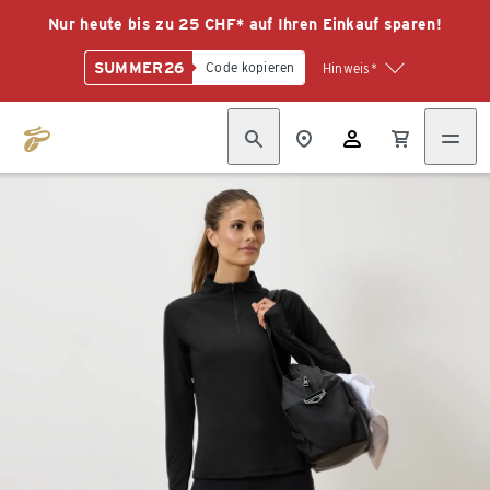
Nur heute bis zu 25 CHF* auf Ihren Einkauf sparen!
SUMMER26
Code kopieren
Hinweis*