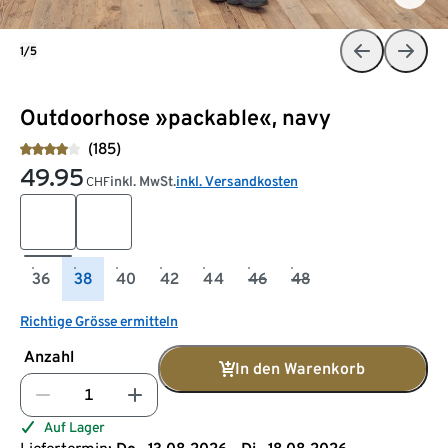
1/5
Outdoorhose »packable«, navy
(185)
49.95
inkl. MwSt.
inkl. Versandkosten
CHF
36
38
40
42
44
46
48
Richtige Grösse ermitteln
Anzahl
In den Warenkorb
Auf Lager