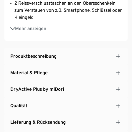
2 Reissverschlusstaschen an den Obersschenkeln
zum Verstauen von z.B. Smartphone, Schlüssel oder
Kleingeld
Elastischer Bund mit Reissverschluss und
Mehr anzeigen
Gürtelschlaufen
Mit Markenelasthan: formbeständig, perfekter Sitz
bei voller Bewegungsfreiheit
Produktbeschreibung
Material & Pflege
DryActive Plus by miDori
Qualität
Lieferung & Rücksendung