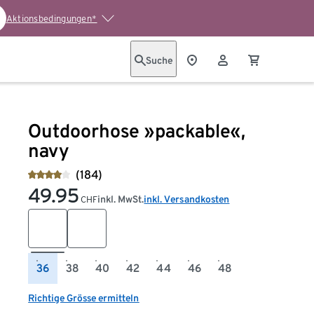
Aktionsbedingungen*
Suche
Outdoorhose »packable«,
navy
(184)
49.95
inkl. MwSt.
inkl. Versandkosten
CHF
36
38
40
42
44
46
48
Richtige Grösse ermitteln