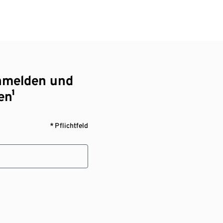
nmelden und
en¹
* Pflichtfeld