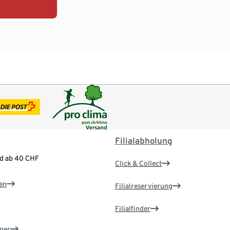
Filialabholung
nd ab 40 CHF
Click & Collect
en
Filialreservierung
Filialfinder
ner