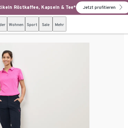
ikeln Röstkaffee, Kapseln & Tee*
Jetzt profitieren
der
Wohnen
Sport
Sale
Mehr