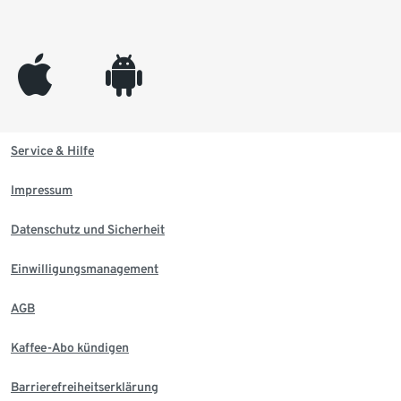
appleinc
android
Service & Hilfe
Impressum
Datenschutz und Sicherheit
Einwilligungsmanagement
AGB
Kaffee-Abo kündigen
Barrierefreiheitserklärung