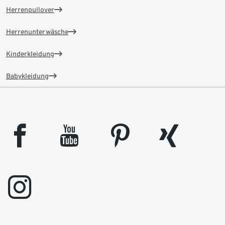
Herrenpullover
Herrenunterwäsche
Kinderkleidung
Babykleidung
facebook
youtube
pinterest
xing
instagram