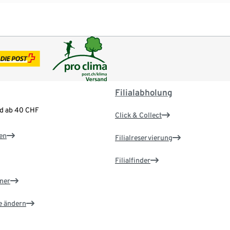
Filialabholung
nd ab 40 CHF
Click & Collect
en
Filialreservierung
Filialfinder
ner
e ändern