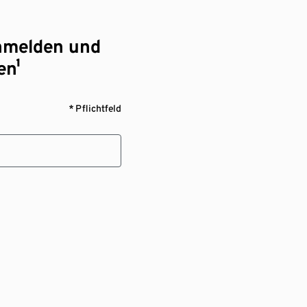
nmelden und
en¹
* Pflichtfeld