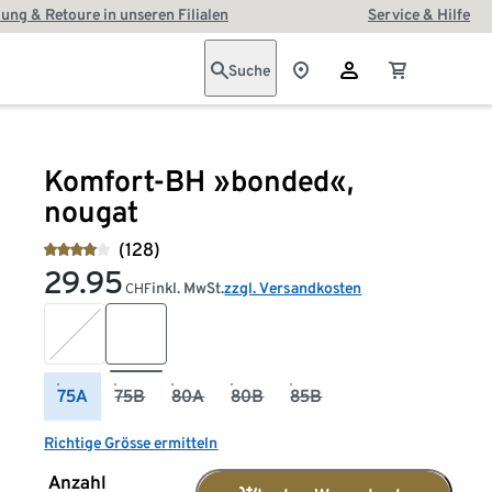
ung & Retoure in unseren Filialen
Service & Hilfe
Suche
Komfort-BH »bonded«,
nougat
(128)
29.95
inkl. MwSt.
zzgl. Versandkosten
CHF
75A
75B
80A
80B
85B
Richtige Grösse ermitteln
Anzahl