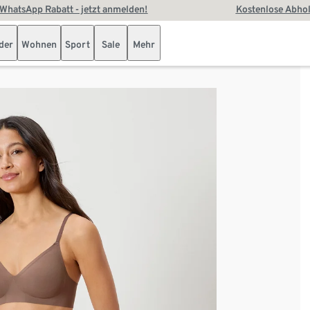
WhatsApp Rabatt - jetzt anmelden!
Kostenlose Abhol
der
Wohnen
Sport
Sale
Mehr