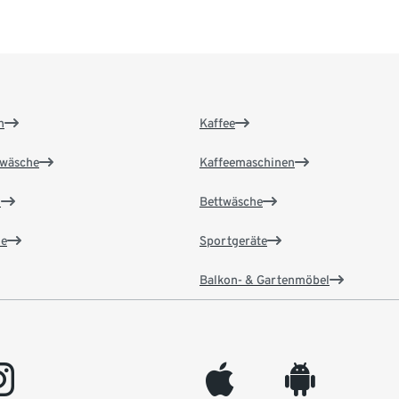
n
Kaffee
wäsche
Kaffeemaschinen
n
Bettwäsche
e
Sportgeräte
Balkon- & Gartenmöbel
gram
appleinc
android