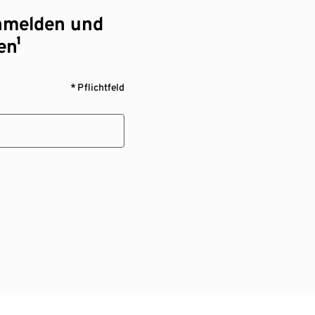
nmelden und
en¹
* Pflichtfeld