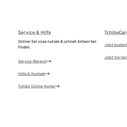
Service & Hilfe
TchiboCar
Online-Services nutzen & schnell Antworten
Jetzt kostenl
finden.
Jetzt Vortei
Service-Bereich
Hilfe & Kontakt
Tchibo Online-Konto