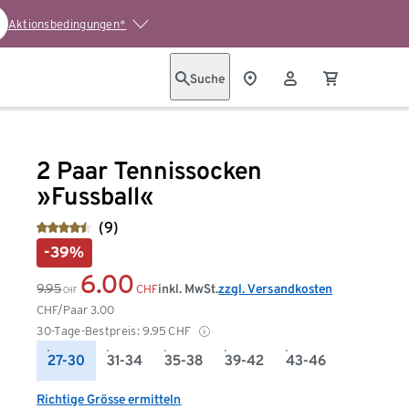
Aktionsbedingungen*
Suche
2 Paar Tennissocken
»Fussball«
(9)
-39%
6.00
9.95
inkl. MwSt.
zzgl. Versandkosten
CHF
CHF
CHF/Paar
3.00
30-Tage-Bestpreis:
9.95
CHF
27-30
31-34
35-38
39-42
43-46
Richtige Grösse ermitteln