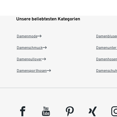
Unsere beliebtesten Kategorien
Damenmode
Damenbluse
Damenschmuck
Damenunter
Damenpullover
Damenhose
Damensporthosen
Damenschuh
facebook
youtube
pinterest
xing
insta