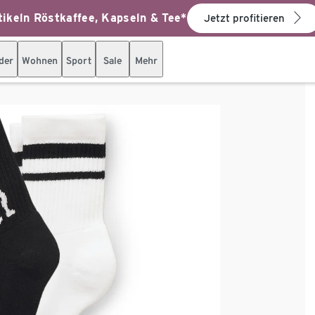
ikeln Röstkaffee, Kapseln & Tee*
Jetzt profitieren
der
Wohnen
Sport
Sale
Mehr