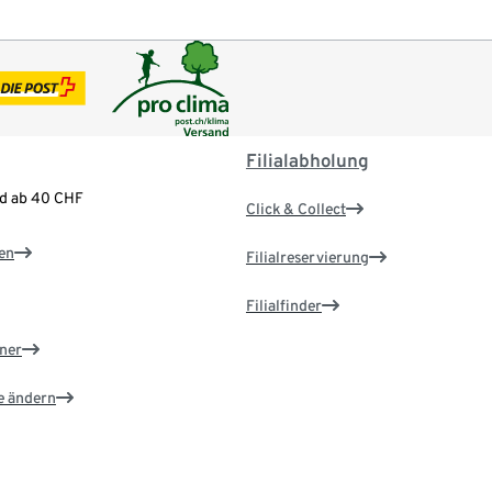
Filialabholung
nd ab 40 CHF
Click & Collect
en
Filialreservierung
Filialfinder
ner
e ändern