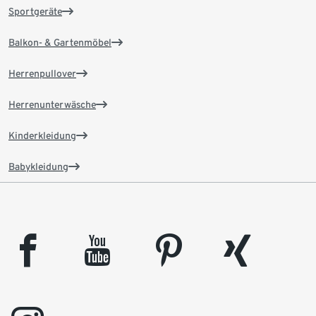
Sportgeräte
Balkon- & Gartenmöbel
Herrenpullover
Herrenunterwäsche
Kinderkleidung
Babykleidung
facebook
youtube
pinterest
xing