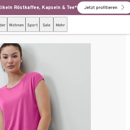
ikeln Röstkaffee, Kapseln & Tee*
Jetzt profitieren
der
Wohnen
Sport
Sale
Mehr