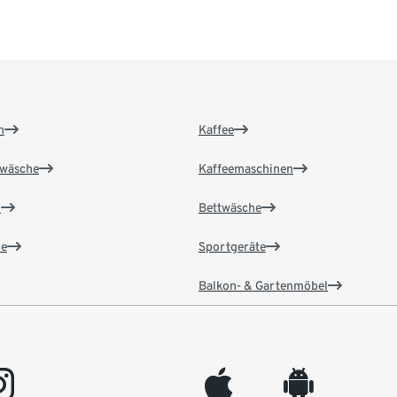
n
Kaffee
wäsche
Kaffeemaschinen
n
Bettwäsche
e
Sportgeräte
Balkon- & Gartenmöbel
gram
appleinc
android