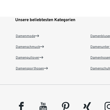
Unsere beliebtesten Kategorien
Damenmode
Damenbluse
Damenschmuck
Damenunter
Damenpullover
Damenhose
Damensporthosen
Damenschuh
facebook
youtube
pinterest
xing
insta