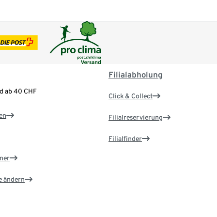
Filialabholung
nd ab 40 CHF
Click & Collect
en
Filialreservierung
Filialfinder
ner
e ändern