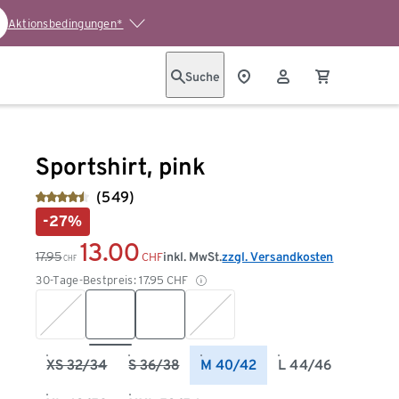
Aktionsbedingungen*
Suche
Sportshirt, pink
(549)
-27%
13.00
17.95
inkl. MwSt.
zzgl. Versandkosten
CHF
CHF
30-Tage-Bestpreis:
17.95
CHF
XS 32/34
S 36/38
M 40/42
L 44/46