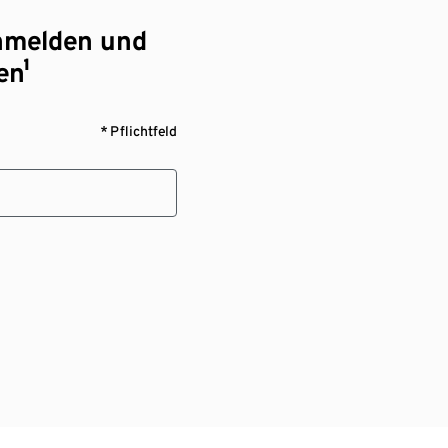
nmelden und
en¹
* Pflichtfeld