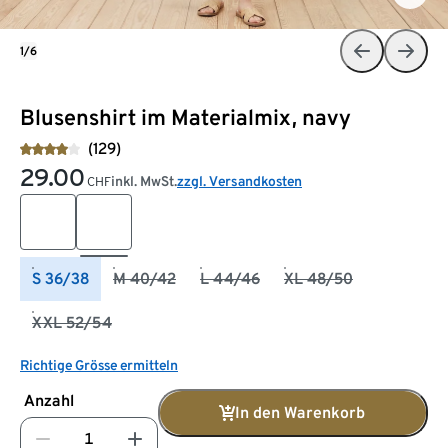
1/6
Blusenshirt im Materialmix, navy
(129)
29.00
inkl. MwSt.
zzgl. Versandkosten
CHF
S 36/38
M 40/42
L 44/46
XL 48/50
XXL 52/54
Richtige Grösse ermitteln
Anzahl
In den Warenkorb