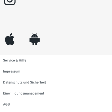
appleinc
android
Service & Hilfe
Impressum
Datenschutz und Sicherheit
Einwilligungsmanagement
AGB