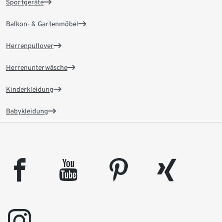
Sportgeräte
Balkon- & Gartenmöbel
Herrenpullover
Herrenunterwäsche
Kinderkleidung
Babykleidung
facebook
youtube
pinterest
xing
instagram