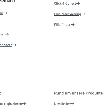
nd ab 40 CHF
Click & Collect
en
Filialreservierung
Filialfinder
ner
e ändern
d
Rund um unsere Produkte
os registrieren
Newsletter