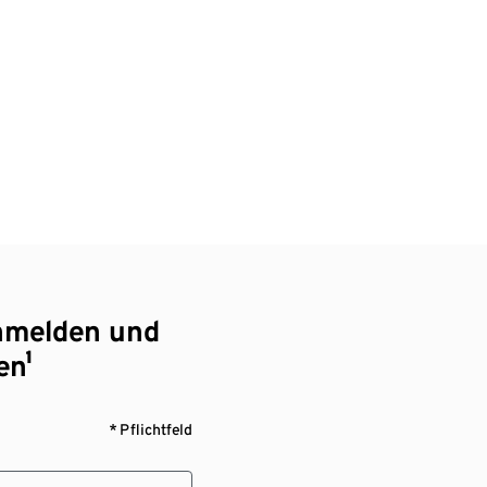
nmelden und
en¹
* Pflichtfeld