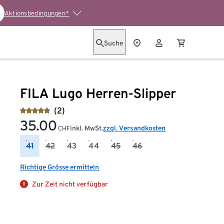
Aktionsbedingungen*
Suche
FILA Lugo Herren-Slipper
(2)
35.00
inkl. MwSt.
zzgl. Versandkosten
CHF
41
42
43
44
45
46
Richtige Grösse ermitteln
Zur Zeit nicht verfügbar