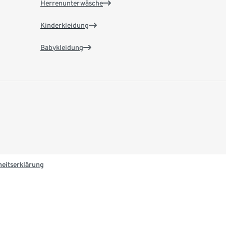
Herrenunterwäsche
Kinderkleidung
Babykleidung
heitserklärung