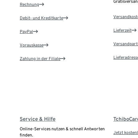
Gratisversa
Rechnung
Versandkost
Debit- und Kreditkarte
Lieferzeit
PayPal
Versandpart
Vorauskasse
Lieferadress
Zahlung in der Filiale
Service & Hilfe
TchiboCar
Online-Services nutzen & schnell Antworten
Jetzt kostenl
finden.