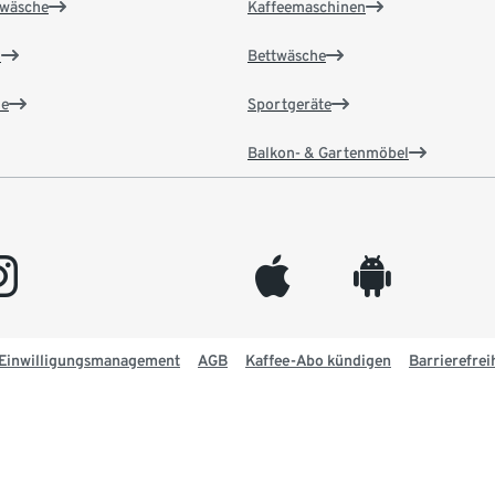
wäsche
Kaffeemaschinen
n
Bettwäsche
e
Sportgeräte
Balkon- & Gartenmöbel
gram
appleinc
android
Einwilligungsmanagement
AGB
Kaffee-Abo kündigen
Barrierefrei