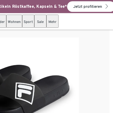
ikeln Röstkaffee, Kapseln & Tee*
Jetzt profitieren
der
Wohnen
Sport
Sale
Mehr