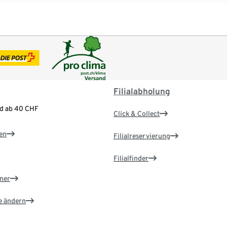
Filialabholung
nd ab 40 CHF
Click & Collect
en
Filialreservierung
Filialfinder
ner
e ändern