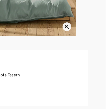
ebte Fasern
ca
en.