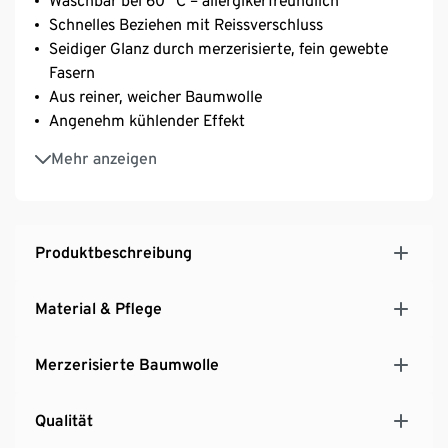
Waschbar bei 60 °C – allergikerfreundlich
Schnelles Beziehen mit Reissverschluss
Seidiger Glanz durch merzerisierte, fein gewebte
Fasern
Aus reiner, weicher Baumwolle
Angenehm kühlender Effekt
Temperaturausgleichend und saugfähig
Mehr anzeigen
Unterstützt die Initiative Cotton made in Africa
Diese Bettwäsche unterstützt die Farmer*innen.
Produktbeschreibung
Material & Pflege
Merzerisierte Baumwolle
Qualität