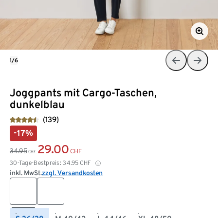
1/6
Joggpants mit Cargo-Taschen,
dunkelblau
(139)
-17%
29.00
34.95
CHF
CHF
30-Tage-Bestpreis:
34.95
CHF
inkl. MwSt.
zzgl. Versandkosten