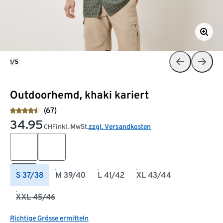
1/5
Outdoorhemd, khaki kariert
(67)
34.95
inkl. MwSt.
zzgl. Versandkosten
CHF
S 37/38
M 39/40
L 41/42
XL 43/44
XXL 45/46
Richtige Grösse ermitteln