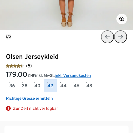
1/2
Olsen Jerseykleid
(5)
179.00
inkl. MwSt.
inkl. Versandkosten
CHF
36
38
40
42
44
46
48
Richtige Grösse ermitteln
Zur Zeit nicht verfügbar