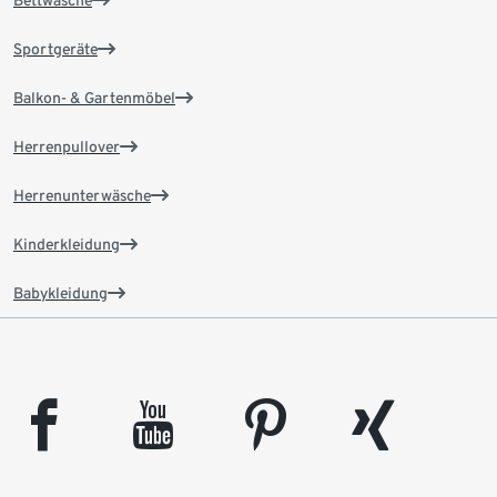
Sportgeräte
Balkon- & Gartenmöbel
Herrenpullover
Herrenunterwäsche
Kinderkleidung
Babykleidung
facebook
youtube
pinterest
xing