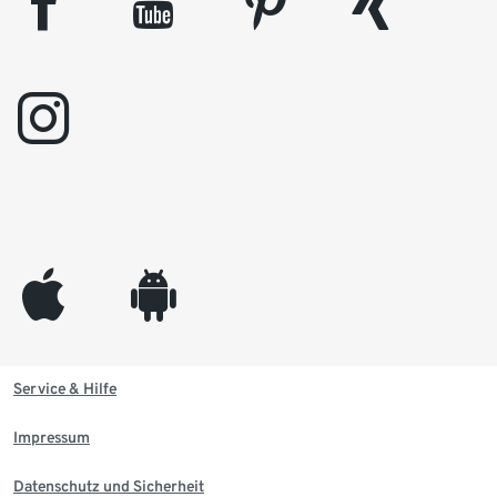
facebook
youtube
pinterest
xing
instagram
appleinc
android
Service & Hilfe
Impressum
Datenschutz und Sicherheit