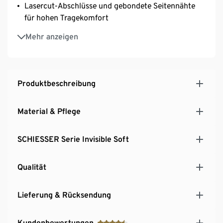
Lasercut-Abschlüsse und gebondete Seitennähte
für hohen Tragekomfort
Kein Verrutschen dank beflockter Säume
Mehr anzeigen
Extrasofte, elastische Microfaser-Qualität mit
Peach-Finish
Produktbeschreibung
Material & Pflege
SCHIESSER Serie Invisible Soft
Qualität
Lieferung & Rücksendung
Kundenbewertungen