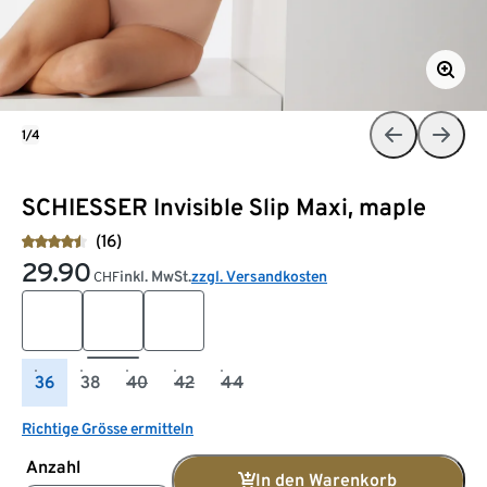
1/4
SCHIESSER Invisible Slip Maxi, maple
(16)
29.90
inkl. MwSt.
zzgl. Versandkosten
CHF
36
38
40
42
44
Richtige Grösse ermitteln
Anzahl
In den Warenkorb