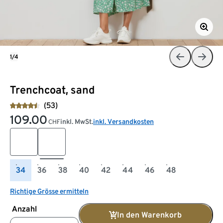
1/4
Trenchcoat, sand
(53)
109.00
inkl. MwSt.
inkl. Versandkosten
CHF
34
36
38
40
42
44
46
48
Richtige Grösse ermitteln
Anzahl
In den Warenkorb