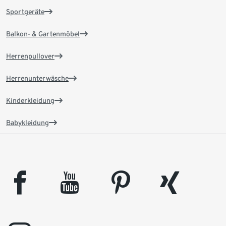
Sportgeräte
Balkon- & Gartenmöbel
Herrenpullover
Herrenunterwäsche
Kinderkleidung
Babykleidung
facebook
youtube
pinterest
xing