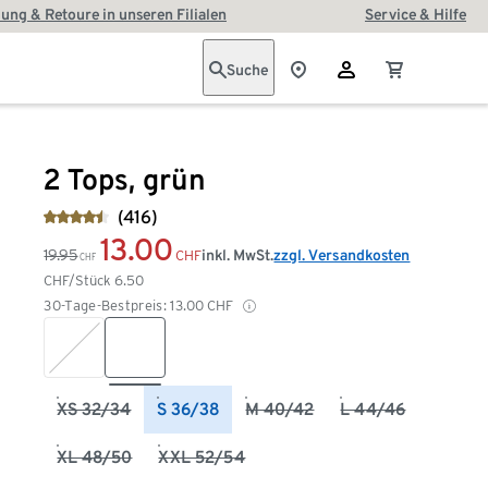
ung & Retoure in unseren Filialen
Service & Hilfe
Suche
2 Tops, grün
(416)
13.00
19.95
inkl. MwSt.
zzgl. Versandkosten
CHF
CHF
CHF/Stück
6.50
30-Tage-Bestpreis:
13.00
CHF
XS 32/34
S 36/38
M 40/42
L 44/46
XL 48/50
XXL 52/54