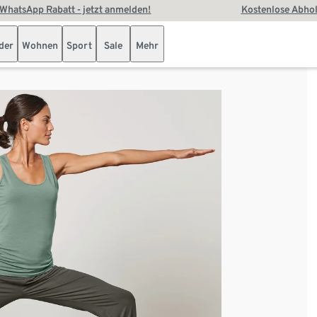
WhatsApp Rabatt - jetzt anmelden!
Kostenlose Abhol
der
Wohnen
Sport
Sale
Mehr