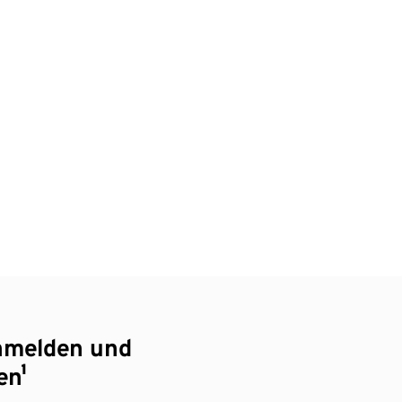
nmelden und
en¹