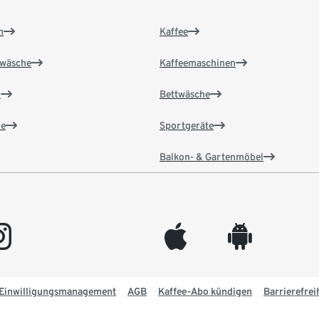
n
Kaffee
wäsche
Kaffeemaschinen
n
Bettwäsche
e
Sportgeräte
Balkon- & Gartenmöbel
gram
appleinc
android
Einwilligungsmanagement
AGB
Kaffee-Abo kündigen
Barrierefrei