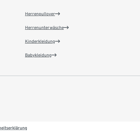
Herrenpullover
Herrenunterwäsche
Kinderkleidung
Babykleidung
heitserklärung