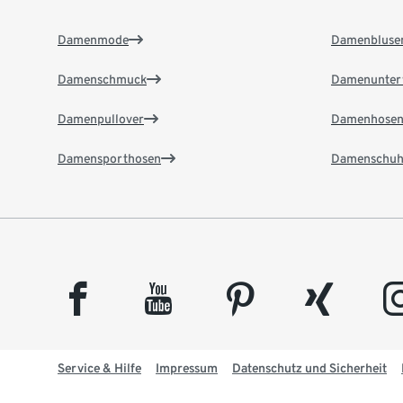
Damenmode
Damenbluse
Damenschmuck
Damenunter
Damenpullover
Damenhose
Damensporthosen
Damenschuh
facebook
youtube
pinterest
xing
insta
Service & Hilfe
Impressum
Datenschutz und Sicherheit