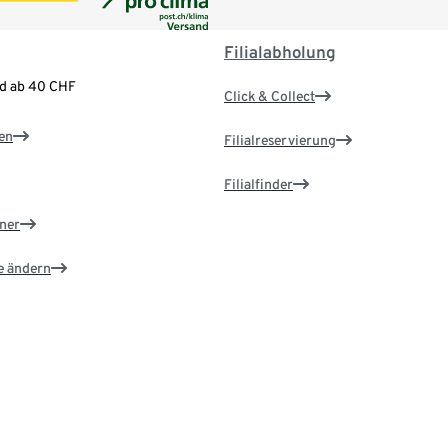
Filialabholung
nd ab 40 CHF
Click & Collect
en
Filialreservierung
Filialfinder
ner
e ändern