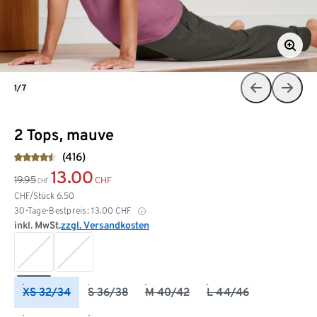
1/7
2 Tops, mauve
(416)
13.00
19.95
CHF
CHF
CHF/Stück
6.50
30-Tage-Bestpreis:
13.00
CHF
inkl. MwSt.
zzgl. Versandkosten
XS 32/34
S 36/38
M 40/42
L 44/46