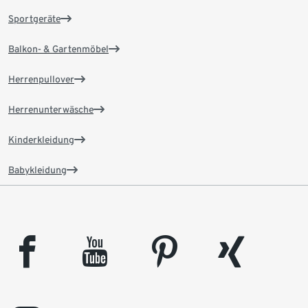
Sportgeräte
Balkon- & Gartenmöbel
Herrenpullover
Herrenunterwäsche
Kinderkleidung
Babykleidung
facebook
youtube
pinterest
xing