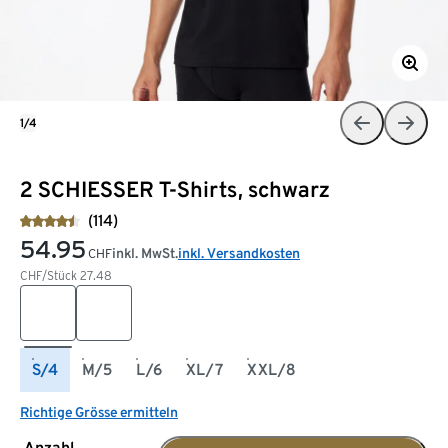
1/4
2 SCHIESSER T-Shirts, schwarz
(114)
54.95
inkl. MwSt.
inkl. Versandkosten
CHF
CHF/Stück
27.48
S/4
M/5
L/6
XL/7
XXL/8
Richtige Grösse ermitteln
Anzahl